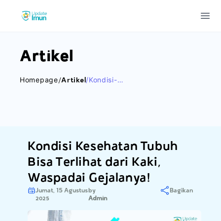
Update Imun
Ope
Artikel
Homepage
/artikel
/kondisi-
Kesehatan-
Tubuh-Bisa-
Terlihat-Dari-
Kaki-Waspadai-
Gejalanya
Kondisi Kesehatan Tubuh
Bisa Terlihat dari Kaki,
Waspadai Gejalanya!
Jumat, 15 Agustus
by
Bagikan
2025
Admin