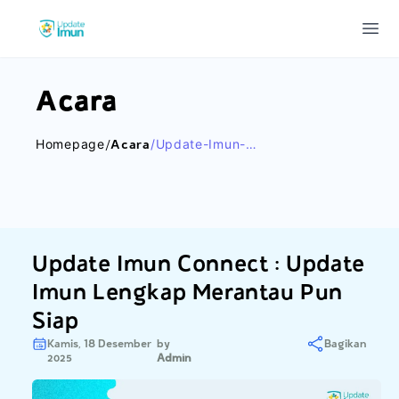
Update Imun
Ope
Acara
Homepage
/acara
/update-Imun-
Connect-
Update-Imun-
Lengkap-
Merantau-Pun-
Siap
Update Imun Connect : Update
Imun Lengkap Merantau Pun
Siap
Kamis, 18 Desember
by
Bagikan
2025
Admin