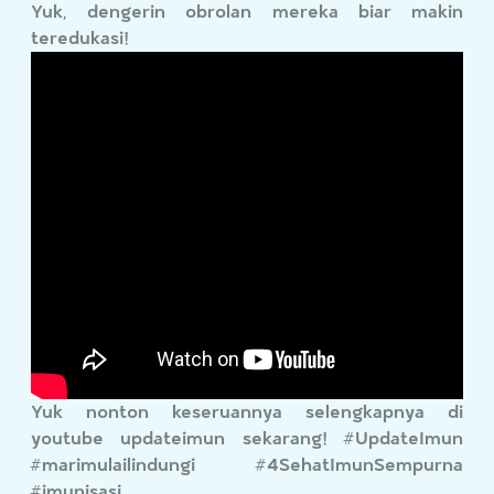
Yuk, dengerin obrolan mereka biar makin
teredukasi!
Yuk nonton keseruannya selengkapnya di
youtube updateimun sekarang! #UpdateImun
#marimulailindungi #4SehatImunSempurna
#imunisasi